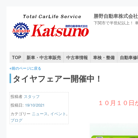
勝野自動車株式会社
下関市で半世紀以上！ 
TOP
新車・中古車販売
中古車情報
車検・整備
自動車修
«前のページに戻る
タイヤフェアー開催中！
投稿者
スタッフ
１０月１０日
投稿日:
19/10/2021
カテゴリー
ニュース
,
イベント
,
ブログ