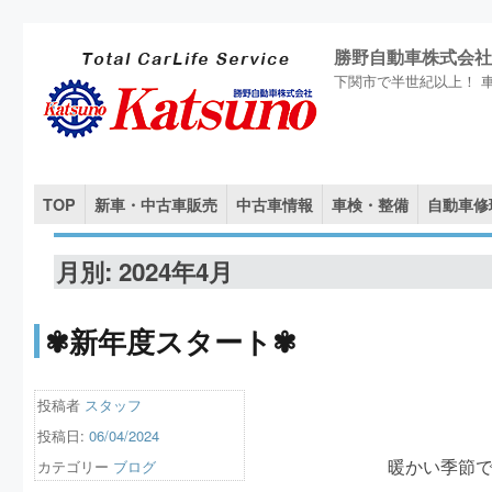
勝野自動車株式会社
下関市で半世紀以上！ 
TOP
新車・中古車販売
中古車情報
車検・整備
自動車修
月別: 2024年4月
✾新年度スタート✾
投稿者
スタッフ
投稿日:
06/04/2024
カテゴリー
ブログ
暖かい季節