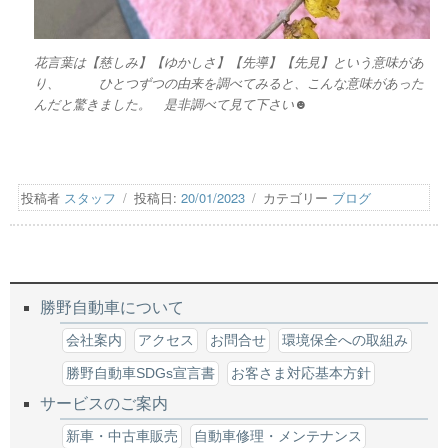
花言葉は【慈しみ】【ゆかしさ】【先導】【先見】という意味があ
り、 ひとつずつの由来を調べてみると、こんな意味があった
んだと驚きました。 是非調べて見て下さい☻
投稿者
スタッフ
投稿日:
20/01/2023
カテゴリー
ブログ
勝野自動車について
会社案内
アクセス
お問合せ
環境保全への取組み
勝野自動車SDGs宣言書
お客さま対応基本方針
サービスのご案内
新車・中古車販売
自動車修理・メンテナンス