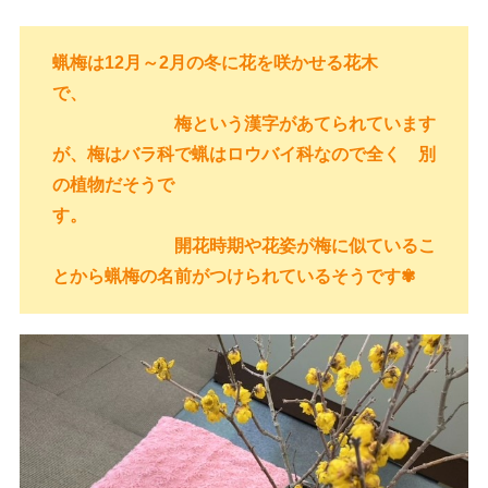
蝋梅は12月～2月の冬に花を咲かせる花木
で、
梅という漢字があてられています
が、梅はバラ科で蝋はロウバイ科なので全く 別
の植物だそうで
す。
開花時期や花姿が梅に似ているこ
とから蝋梅の名前がつけられているそうです✾