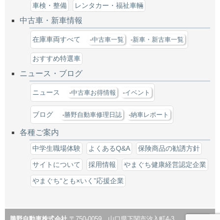
車検・整備
レンタカー・福祉車輛
中古車・新車情報
在庫車両すべて
中古車一覧
新車・新古車一覧
おすすめ特選車
ニュース・ブログ
ニュース
中古車お得情報
イベント
ブログ
勝野自動車修理日誌
納車レポート
各種ご案内
中学生職場体験
よくあるQ&A
保険商品の勧誘方針
サイトについて
採用情報
やまぐち健康経営認定企業
やまぐち“とも×いく”応援企業
勝野自動車株式会社
〒750-0059 山口県下関市汐入町4-3
▲TOP