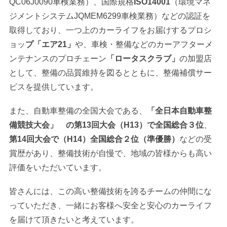
QC06J0090車検業務）、国際規格
ISO14001
（環境マネ
ジメントシステムJQMEM6299車検業務）などの認証を
取得しており、一つ上のカーライフをお届けするプロシ
ョッ
プ「エア21」
や、車検・整備などのカーアフターメ
ンテナンスのプロチェーン
「ロータスクラブ」
の加盟店
として、整備の品質維持を図るとともに、整備補償サー
ビスを提供しています。
また、自動車整備の全国大会である、
「全日本自動車整
備競技大会」 の第13回大会（H13）で全国総合３位
、
第14回大会で（H14）全国総合２位（準優勝）
などの受
賞歴があり、整備技術が自慢で、地域の皆様からも高い
評価をいただいています。
皆さんには、この高い整備技術を誇るチームの仲間にな
っていただき、一緒にお客様へ安全と安心のカーライフ
を届けて頂きたいと考えています。