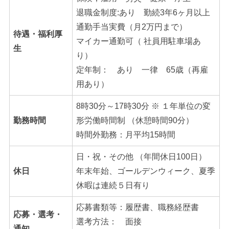
退職金制度:あり 勤続3年6ヶ月以上
通勤手当実費（月2万円まで）
待遇・福利厚
マイカー通勤可（ 社員用駐車場あ
生
り）
定年制： あり 一律 65歳（再雇
用あり）
8時30分～17時30分 ※ １年単位の変
勤務時間
形労働時間制 （休憩時間90分）
時間外勤務：月平均15時間
日・祝・その他 （年間休日100日）
休日
年末年始、ゴールデンウィーク、夏季
休暇は連続５日有り
応募書類等：履歴書、職務経歴書
応募・選考・
選考方法： 面接
通知