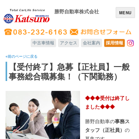
勝野自動車株式会社
MENU
中古車情報
アクセス
会社案内
採用情報
In
«前のページに戻る
【受付終了】急募【正社員】一般
事務総合職募集！（下関勤務）
◆◆◆受付は終了し
ました◆◆◆
勝野自動車の
事務ス
タッフ（正社員）
の
募集です。