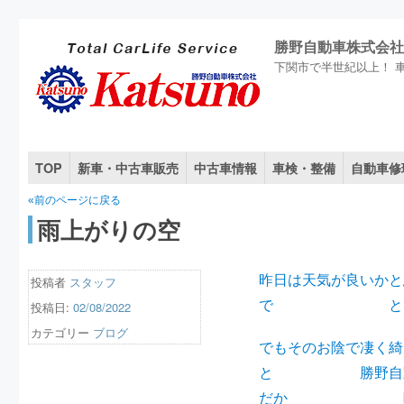
勝野自動車株式会社
下関市で半世紀以上！ 
TOP
新車・中古車販売
中古車情報
車検・整備
自動車修
«前のページに戻る
雨上がりの空
昨日は天気が良いかと
投稿者
スタッフ
で とても大
投稿日:
02/08/2022
カテゴリー
ブログ
でもそのお陰で凄く綺
と 勝野自動車か
だか 暖かい気