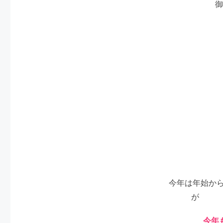
御神籤を引いた
今年は年始か
が 無
今年